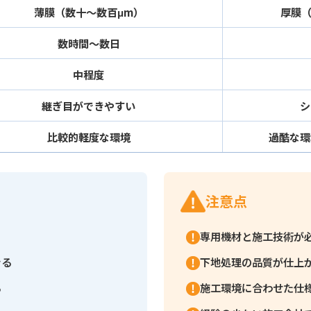
薄膜（数十〜数百μm）
厚膜（
数時間〜数日
中程度
継ぎ目ができやすい
シ
比較的軽度な環境
過酷な環
注意点
専用機材と施工技術が
きる
下地処理の品質が仕上
る
施工環境に合わせた仕