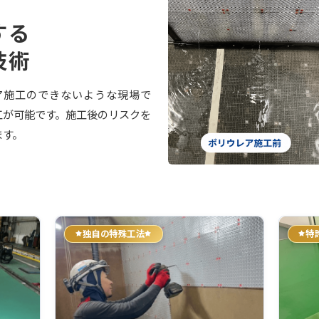
する
技術
ア施工のできないような現場で
工が可能です。施工後のリスクを
ます。
独自の特殊工法
特