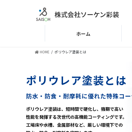
コ
ナ
ン
ビ
株式会社ソーケン彩装
テ
ゲ
ン
ー
ツ
シ
ホーム
へ
ョ
ス
ン
キ
に
HOME
ポリウレア塗装とは
ッ
移
プ
動
ポリウレア塗装とは
防水・防食・耐摩耗に優れた特殊コー
ポリウレア塗装は、短時間で硬化し、強靭で高い
性能を発揮する次世代の高機能コーティングです。
工場床や水槽、金属部材など、厳しい環境下での